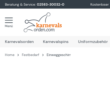
Beratung & Service:
02583-30032-0
Kostenloser
springen
Zur Hauptnavigation springen
Karnevalsorden
Karnevalspins
Uniformzubehör
Home
Festbedarf
Einweggeschirr
Bildergalerie überspringen