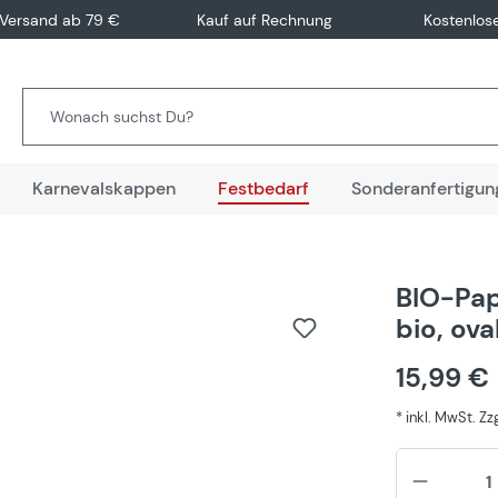
 Versand ab 79 €
Kauf auf Rechnung
Kostenlos
Karnevalskappen
Festbedarf
Sonderanfertigun
BIO-Pap
bio, ova
15,99 €
* inkl. MwSt. Z