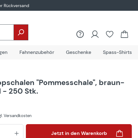
er Rückversand
gen
Fahnenzubehör
Geschenke
Spass-Shirts
pschalen "Pommesschale", braun-
l - 250 Stk.
zgl. Versandkosten
Produkt Anzahl: Gib den gewünsch
Jetzt in den Warenkorb