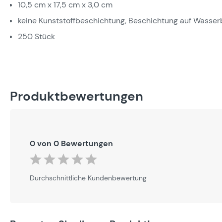
10,5 cm x 17,5 cm x 3,0 cm
keine Kunststoffbeschichtung, Beschichtung auf Wasser
250 Stück
Produktbewertungen
0 von 0 Bewertungen
Durchschnittliche Bewertung von 0 von 5 Sternen
Durchschnittliche Kundenbewertung