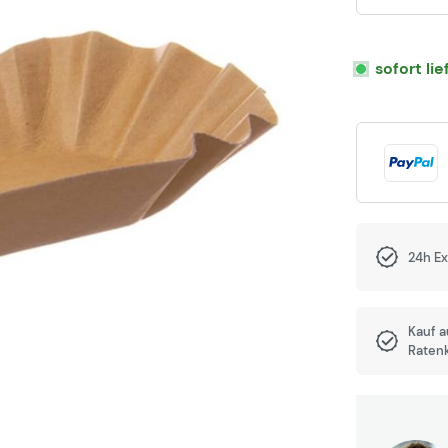
sofort li
24h E
Kauf 
Raten