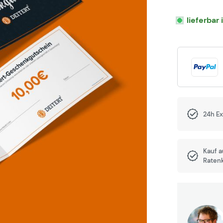
lieferbar
24h E
Kauf 
Raten