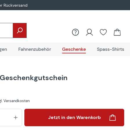
er Rückversand
gen
Fahnenzubehör
Geschenke
Spass-Shirts
 Geschenkgutschein
€
zgl. Versandkosten
Produkt Anzahl: Gib den gewünsch
Jetzt in den Warenkorb