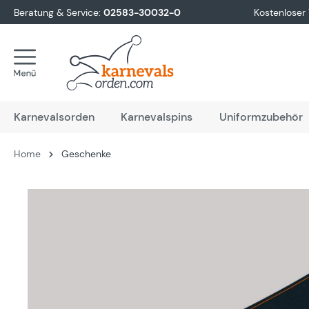
Beratung & Service:
02583-30032-0
Kostenloser
springen
Zur Hauptnavigation springen
Karnevalsorden
Karnevalspins
Uniformzubehör
Home
Geschenke
Bildergalerie überspringen