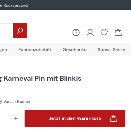
er Rückversand
gen
Fahnenzubehör
Geschenke
Spass-Shirts
 Karneval Pin mit Blinkis
zgl. Versandkosten
Produkt Anzahl: Gib den gewünsch
Jetzt in den Warenkorb