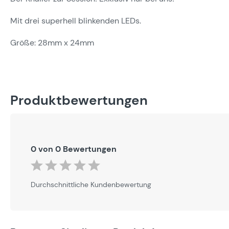
Mit drei superhell blinkenden LEDs.
Größe: 28mm x 24mm
Produktbewertungen
0 von 0 Bewertungen
Durchschnittliche Bewertung von 0 von 5 Sternen
Durchschnittliche Kundenbewertung