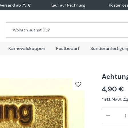
 Versand ab 79 €
Kauf auf Rechnung
Kostenlos
Karnevalskappen
Festbedarf
Sonderanfertigun
Achtung
4,90 €
* inkl. MwSt. Z