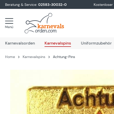
Beratung & Service:
02583-30032-0
Kostenloser
springen
Zur Hauptnavigation springen
Karnevalsorden
Karnevalspins
Uniformzubehör
Home
Karnevalspins
Achtung-Pins
Bildergalerie überspringen