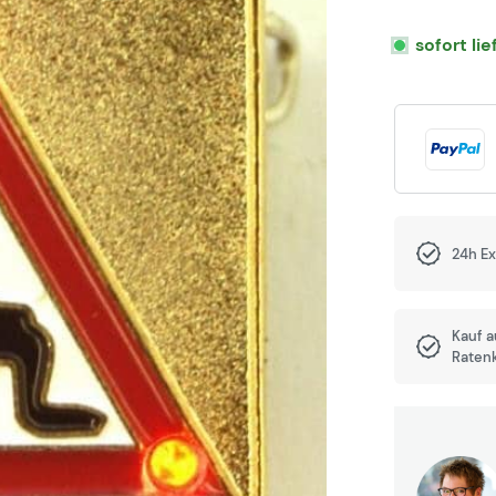
sofort li
24h E
Kauf 
Raten