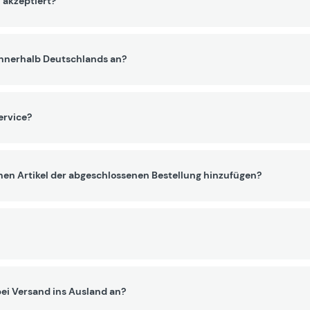
 akzeptiert?
innerhalb Deutschlands an?
ervice?
nen Artikel der abgeschlossenen Bestellung hinzufügen?
ei Versand ins Ausland an?