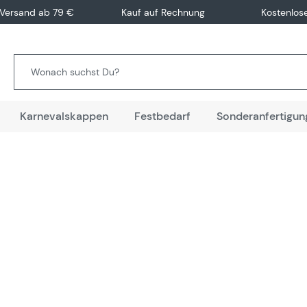
 Versand ab 79 €
Kauf auf Rechnung
Kostenlos
Karnevalskappen
Festbedarf
Sonderanfertigun