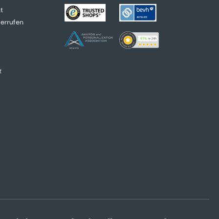
t
derrufen
t