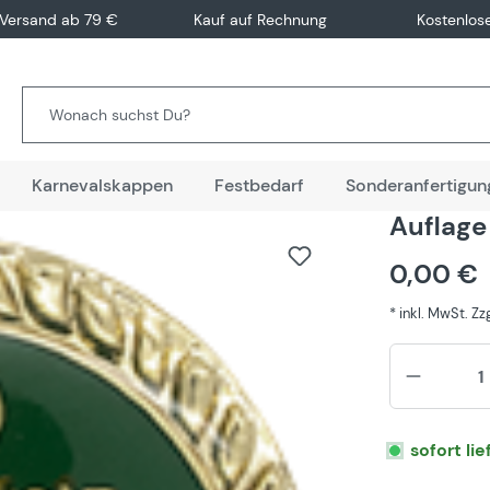
 Versand ab 79 €
Kauf auf Rechnung
Kostenlos
Karnevalskappen
Festbedarf
Sonderanfertigun
Auflage
0,00 €
* inkl. MwSt. Z
sofort li