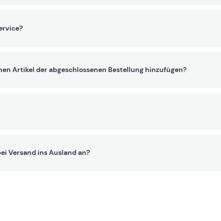
ervice?
nen Artikel der abgeschlossenen Bestellung hinzufügen?
ei Versand ins Ausland an?