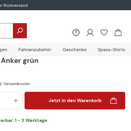
er Rückversand
gen
Fahnenzubehör
Geschenke
Spass-Shirts
 Anker grün
zgl. Versandkosten
Produkt Anzahl: Gib den gewünsch
Jetzt in den Warenkorb
eferbar: 1 - 3 Werktage