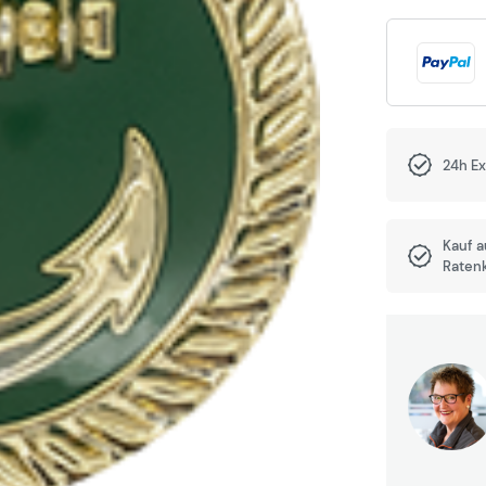
24h E
Kauf 
Raten