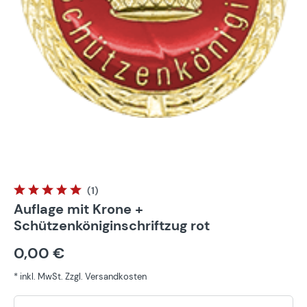
(1)
Durchschnittliche Bewertung von 5 von 5 Sternen
Auflage mit Krone +
Schützenköniginschriftzug rot
0,00 €
* inkl. MwSt. Zzgl. Versandkosten
Pr