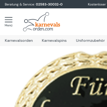
Beratung & Service:
02583-30032-0
Kostenloser
springen
Zur Hauptnavigation springen
Karnevalsorden
Karnevalspins
Uniformzubehör
Bildergalerie überspringen