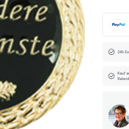
24h E
Kauf 
Raten