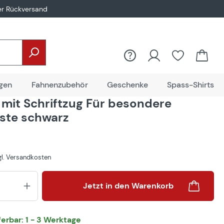
er Rückversand
gen
Fahnenzubehör
Geschenke
Spass-Shirts
 mit Schriftzug Für besondere
ste schwarz
zgl. Versandkosten
Produkt Anzahl: Gib den gewünsch
Jetzt in den Warenkorb
eferbar: 1 - 3 Werktage