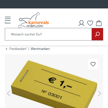
alt springen
Festbedarf
Wertmarken
Bildergalerie überspringen