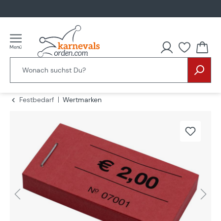
alt springen
Festbedarf
Wertmarken
Bildergalerie überspringen