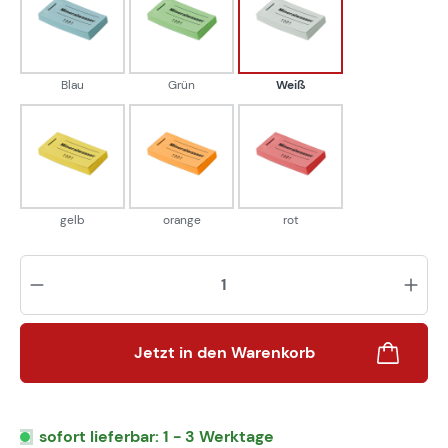
Blau
Grün
Weiß
Blau
Grün
Weiß
gelb
orange
rot
gelb
orange
rot
Pr
Jetzt in den Warenkorb
sofort lieferbar: 1 - 3 Werktage