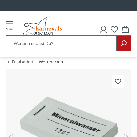
alt springen
Festbedarf
Wertmarken
Bildergalerie überspringen