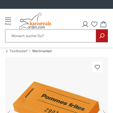
alt springen
Festbedarf
Wertmarken
Bildergalerie überspringen