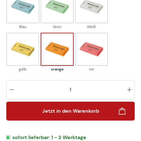
Blau
Grün
Weiß
Blau
Grün
Weiß
gelb
orange
rot
gelb
orange
rot
Pr
Jetzt in den Warenkorb
sofort lieferbar: 1 - 3 Werktage