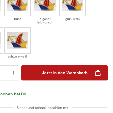
-weiß
bunt
eigener farbwunsch
grün-weiß
bunt
eigener
grün-weiß
farbwunsch
eiß
schwarz-weiß
schwarz-weiß
Produkt Anzahl: Gib den gewünsch
Jetzt in den Warenkorb
Wochen bei Dir
Sicher und schnell bezahlen mit