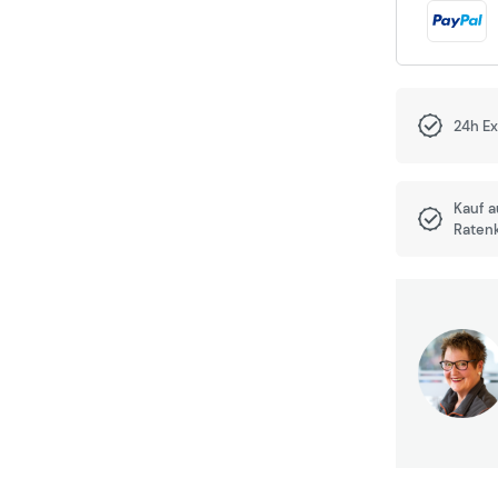
24h E
Kauf 
Raten