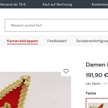
 Versand ab 79 €
Kauf auf Rechnung
Kostenlos
Karnevalskappen
Festbedarf
Sonderanfertigun
Damen 
191,90 
inkl. MwSt. -
✓ 
auswä
Farbe