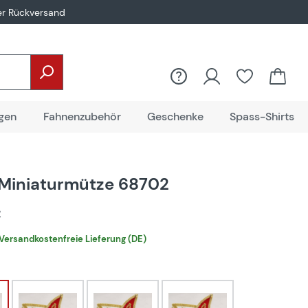
er Rückversand
gen
Fahnenzubehör
Geschenke
Spass-Shirts
Miniaturmütze 68702
€
Versandkostenfreie Lieferung (DE)
hlen