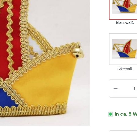
blau
blau-weiß
rot-w
rot-weiß
In ca. 8 