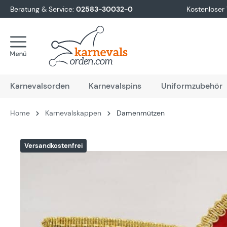
Beratung & Service:
02583-30032-0
Kostenloser
springen
Zur Hauptnavigation springen
Karnevalsorden
Karnevalspins
Uniformzubehör
Home
Karnevalskappen
Damenmützen
Bildergalerie überspringen
Versandkostenfrei