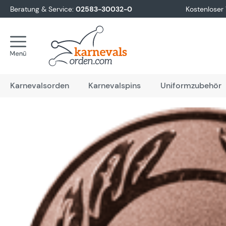
Beratung & Service:
02583-30032-0
Kostenloser
springen
Zur Hauptnavigation springen
Karnevalsorden
Karnevalspins
Uniformzubehör
Bildergalerie überspringen