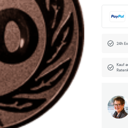
24h E
Kauf 
Raten