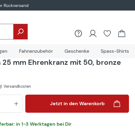
er Rückversand
gen
Fahnenzubehör
Geschenke
Spass-Shirts
25 mm Ehrenkranz mit 50, bronze
zgl. Versandkosten
Produkt Anzahl: Gib den gewünsch
Jetzt in den Warenkorb
eferbar: in 1-3 Werktagen bei Dir