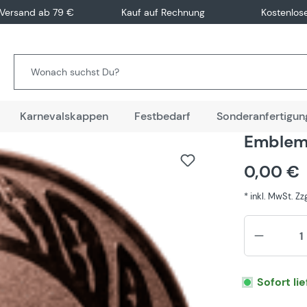
 Versand ab 79 €
Kauf auf Rechnung
Kostenlos
Karnevalskappen
Festbedarf
Sonderanfertigun
Emblem 
0,00 €
* inkl. MwSt. Z
Sofort li