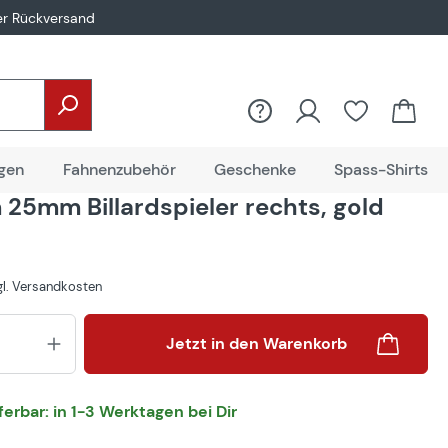
er Rückversand
gen
Fahnenzubehör
Geschenke
Spass-Shirts
25mm Billardspieler rechts, gold
zgl. Versandkosten
Produkt Anzahl: Gib den gewünsch
Jetzt in den Warenkorb
eferbar: in 1-3 Werktagen bei Dir