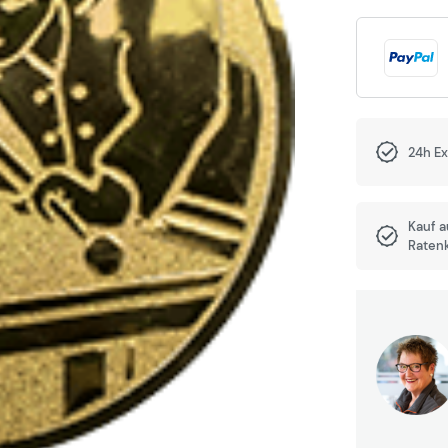
24h E
Kauf 
Raten