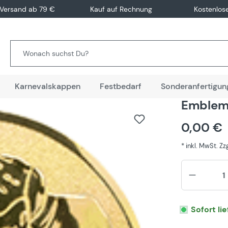
 Versand ab 79 €
Kauf auf Rechnung
Kostenlos
Karnevalskappen
Festbedarf
Sonderanfertigun
Emblem 
0,00 €
* inkl. MwSt. Z
Sofort li