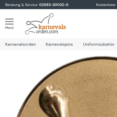
Beratung & Service:
02583-30032-0
Kostenloser
springen
Zur Hauptnavigation springen
Karnevalsorden
Karnevalspins
Uniformzubehör
Bildergalerie überspringen