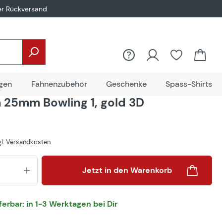
er Rückversand
gen
Fahnenzubehör
Geschenke
Spass-Shirts
25mm Bowling 1, gold 3D
zgl. Versandkosten
Produkt Anzahl: Gib den gewünsch
Jetzt in den Warenkorb
eferbar: in 1-3 Werktagen bei Dir