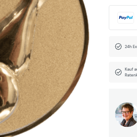
24h E
Kauf 
Raten