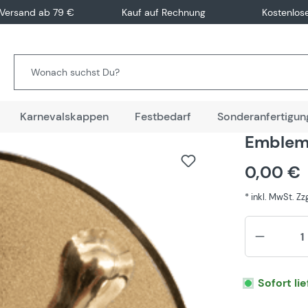
 Versand ab 79 €
Kauf auf Rechnung
Kostenlos
Karnevalskappen
Festbedarf
Sonderanfertigun
Emblem 
0,00 €
* inkl. MwSt. Z
Sofort li