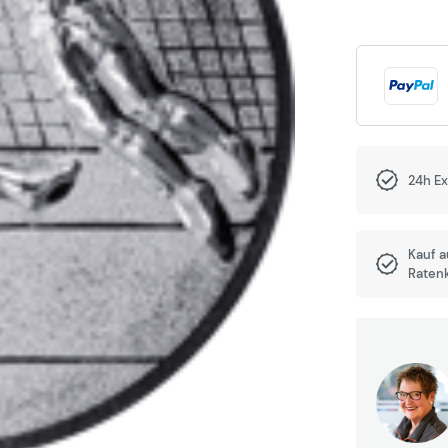
24h E
Kauf 
Raten