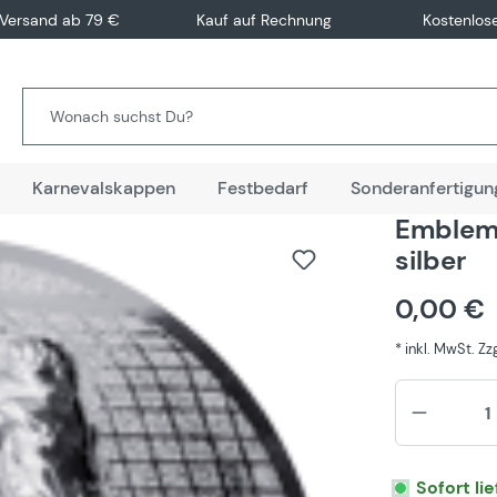
 Versand ab 79 €
Kauf auf Rechnung
Kostenlos
Karnevalskappen
Festbedarf
Sonderanfertigun
Emblem 
silber
0,00 €
* inkl. MwSt. Z
Sofort li