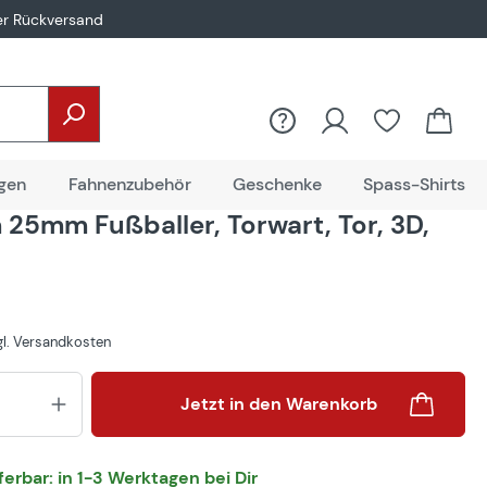
er Rückversand
gen
Fahnenzubehör
Geschenke
Spass-Shirts
25mm Fußballer, Torwart, Tor, 3D,
zgl. Versandkosten
Produkt Anzahl: Gib den gewünsch
Jetzt in den Warenkorb
eferbar: in 1-3 Werktagen bei Dir