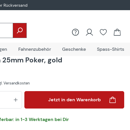
er Rückversand
gen
Fahnenzubehör
Geschenke
Spass-Shirts
 25mm Poker, gold
zgl. Versandkosten
Produkt Anzahl: Gib den gewünsch
Jetzt in den Warenkorb
eferbar: in 1-3 Werktagen bei Dir