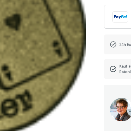
24h E
Kauf 
Raten