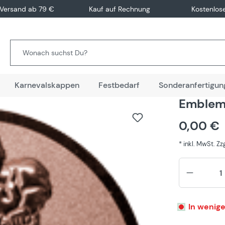
 Versand ab 79 €
Kauf auf Rechnung
Kostenlos
Karnevalskappen
Festbedarf
Sonderanfertigun
Emblem 
0,00 €
* inkl. MwSt. Z
In wenige