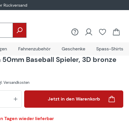
er Rückversand
gen
Fahnenzubehör
Geschenke
Spass-Shirts
50mm Baseball Spieler, 3D bronze
zgl. Versandkosten
Produkt Anzahl: Gib den gewünsch
Jetzt in den Warenkorb
n Tagen wieder lieferbar