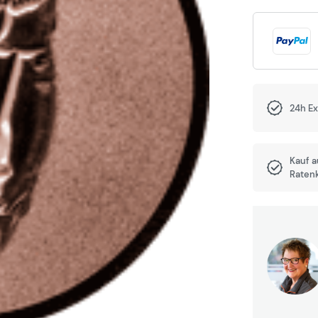
24h E
Kauf 
Raten