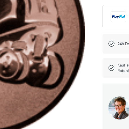
24h E
Kauf 
Raten