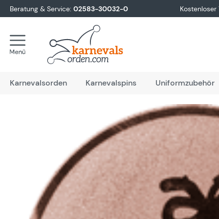
Beratung & Service:
02583-30032-0
Kostenloser
springen
Zur Hauptnavigation springen
Karnevalsorden
Karnevalspins
Uniformzubehör
Bildergalerie überspringen