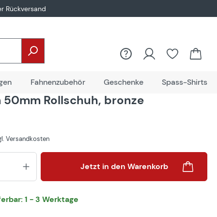
er Rückversand
gen
Fahnenzubehör
Geschenke
Spass-Shirts
 50mm Rollschuh, bronze
zgl. Versandkosten
Produkt Anzahl: Gib den gewünsch
Jetzt in den Warenkorb
eferbar: 1 - 3 Werktage