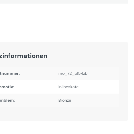
zinformationen
tnummer:
mo_72_p154zb
motiv:
Inlineskate
Emblem:
Bronze