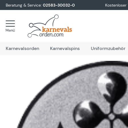
Beratung & Service:
02583-30032-0
Kostenloser
springen
Zur Hauptnavigation springen
Karnevalsorden
Karnevalspins
Uniformzubehör
Bildergalerie überspringen