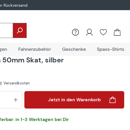
er Rückversand
gen
Fahnenzubehör
Geschenke
Spass-Shirts
50mm Skat, silber
zgl. Versandkosten
Produkt Anzahl: Gib den gewünsch
Jetzt in den Warenkorb
eferbar: in 1-3 Werktagen bei Dir