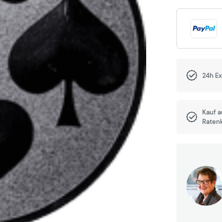
24h E
Kauf 
Raten