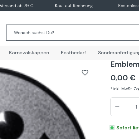
 Versand ab 79 €
Kauf auf Rechnung
Kostenlos
Karnevalskappen
Festbedarf
Sonderanfertigun
Emblem 
0,00 €
* inkl. MwSt. Z
Sofort li