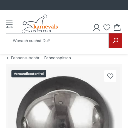
alt springen
Fahnenzubehör
Fahnenspitzen
Bildergalerie überspringen
Versandkostenfrei