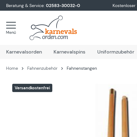
Beratung & Service:
02583-30032-0
Kostenloser
springen
Zur Hauptnavigation springen
Karnevalsorden
Karnevalspins
Uniformzubehör
Home
Fahnenzubehör
Fahnenstangen
Bildergalerie überspringen
Versandkostenfrei