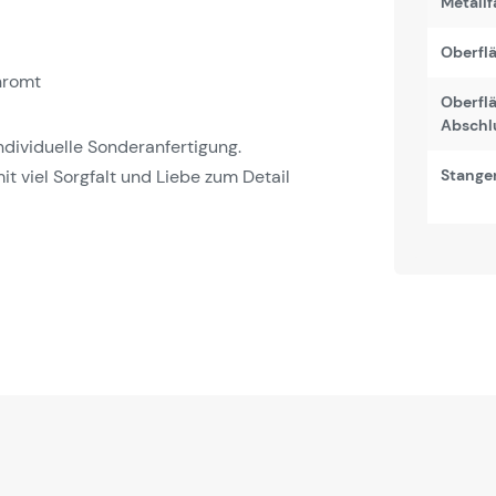
Metallf
Oberfl
hromt
Oberfl
Abschl
 individuelle Sonderanfertigung.
it viel Sorgfalt und Liebe zum Detail
Stange