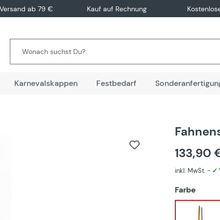
 Versand ab 79 €
Kauf auf Rechnung
Kostenlos
Karnevalskappen
Festbedarf
Sonderanfertigun
Fahnen
133,90 
inkl. MwSt. -
✓ 
auswä
Farbe