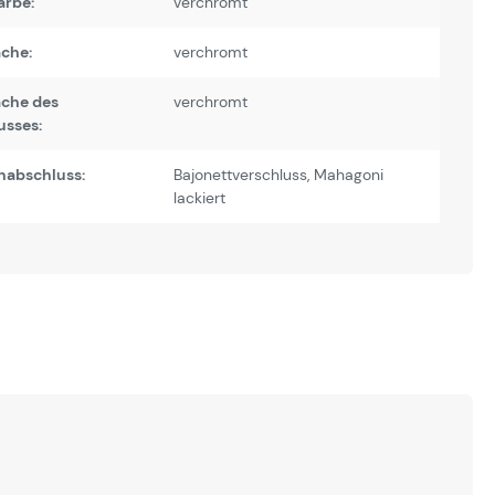
arbe:
verchromt
äche:
verchromt
äche des
verchromt
usses:
nabschluss:
Bajonettverschluss
, Mahagoni
lackiert