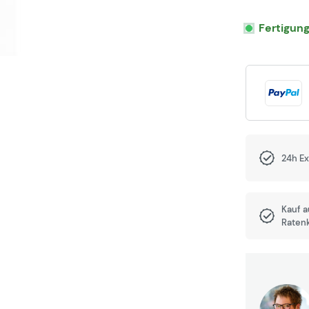
Fertigun
24h E
Kauf 
Raten