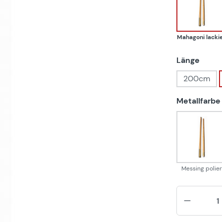
Mahag
Mahagoni lackie
ausw
Länge
200cm
Metallfarbe
Messi
Messing polier