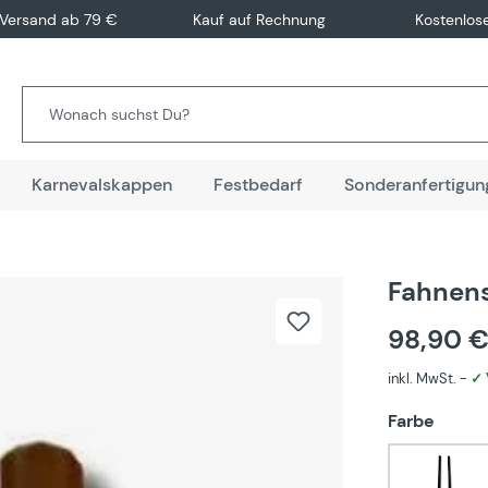
 Versand ab 79 €
Kauf auf Rechnung
Kostenlos
Karnevalskappen
Festbedarf
Sonderanfertigun
Fahnens
98,90 
inkl. MwSt. -
✓ 
auswä
Farbe