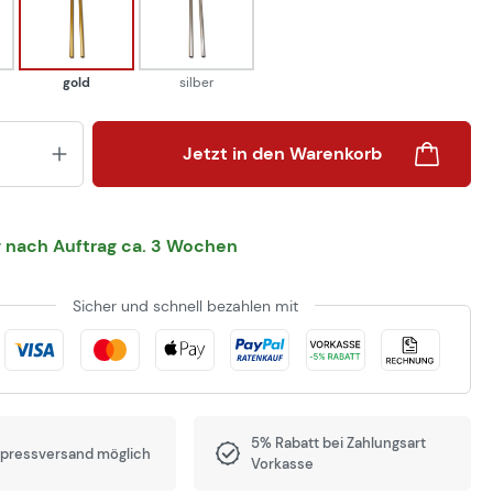
arz
gold
silber
gold
silber
Produkt Anzahl: Gib den gewünsch
Jetzt in den Warenkorb
g nach Auftrag ca. 3 Wochen
Sicher und schnell bezahlen mit
5% Rabatt bei Zahlungsart
xpressversand möglich
Vorkasse