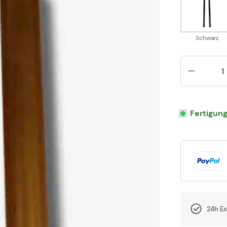
Schw
Schwarz
Fertigun
24h E