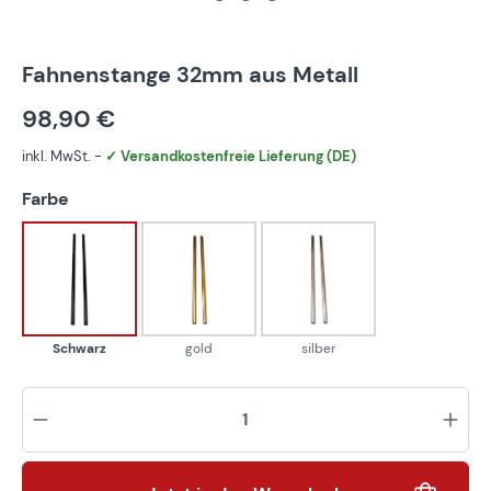
Fahnenstange 32mm aus Metall
98,90 €
inkl. MwSt. -
✓ Versandkostenfreie Lieferung (DE)
auswählen
Farbe
Schwarz
gold
silber
Schwarz
gold
silber
Pr