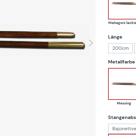
Mahag
Mahagoni lackie
ausw
Länge
200cm
Metallfarbe
Mess
Messing
Stangenabs
Bajonettve