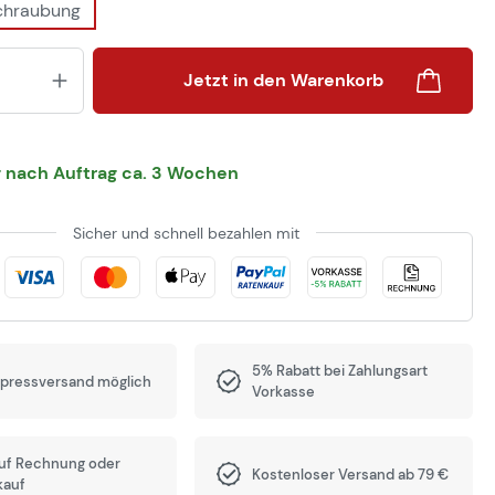
chraubung
Produkt Anzahl: Gib den gewünsch
Jetzt in den Warenkorb
g nach Auftrag ca. 3 Wochen
Sicher und schnell bezahlen mit
5% Rabatt bei Zahlungsart
xpressversand möglich
Vorkasse
auf Rechnung oder
Kostenloser Versand ab 79 €
kauf