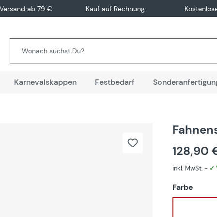
 Versand ab 79 €
Kauf auf Rechnung
Kostenlos
Karnevalskappen
Festbedarf
Sonderanfertigun
Fahnen
128,90
inkl. MwSt. -
✓ 
auswä
Farbe