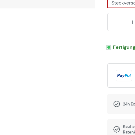
Steckvers
Fertigun
24h E
Kauf 
Raten