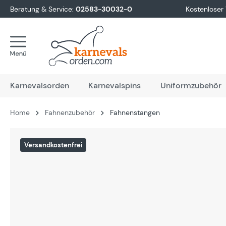
Beratung & Service:
02583-30032-0
Kostenloser
springen
Zur Hauptnavigation springen
Karnevalsorden
Karnevalspins
Uniformzubehör
Home
Fahnenzubehör
Fahnenstangen
Bildergalerie überspringen
Versandkostenfrei