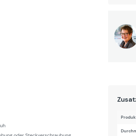
Zusat
Produk
huh
Durchm
ubung oder Steckverschraubung.