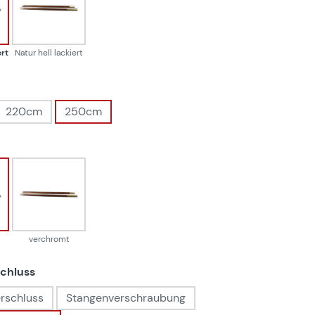
oni lackiert
Natur hell lackiert
rt
Natur hell lackiert
ählen
220cm
250cm
auswählen
ing
verchromt
verchromt
auswählen
chluss
rschluss
Stangenverschraubung