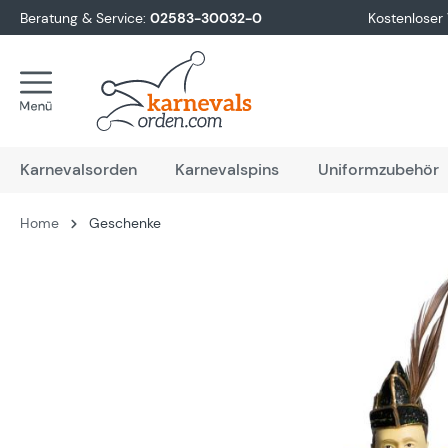
Beratung & Service:
02583-30032-0
Kostenloser
springen
Zur Hauptnavigation springen
Karnevalsorden
Karnevalspins
Uniformzubehör
Home
Geschenke