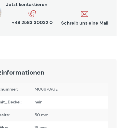
Jetzt kontaktieren
+49 2583 30032 0
Schreib uns eine Mail
zinformationen
tnummer:
MO6670/GE
it_Deckel:
nein
reite:
50 mm
öhe:
19 mm