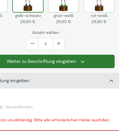
ß
gelb-schwarz
grün-weiß
rot-weiß
€
29,90 €
29,90 €
29,90 €
Anzahl wählen
Weiter zu Beschriftung eingeben
ftung eingeben
gl. Versandkosten
ion unvollständig: Bitte alle erforderlichen Felder ausfüllen.