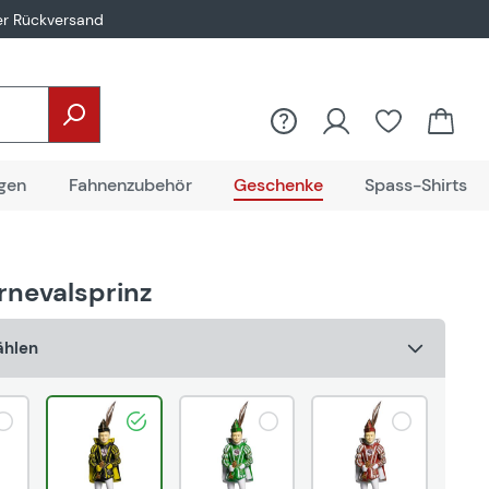
er Rückversand
Du hast 0
gen
Fahnenzubehör
Geschenke
Spass-Shirts
rnevalsprinz
ählen