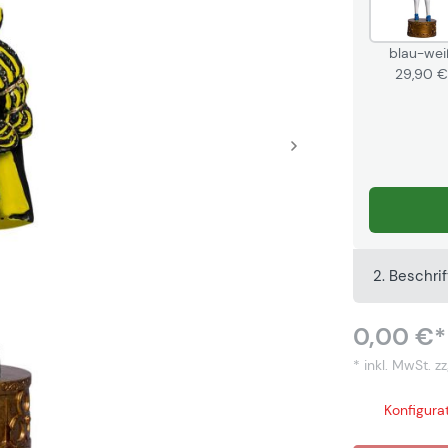
blau-wei
29,90 
2. Beschri
0,00 €*
* inkl. MwSt.
zz
Konfigurat