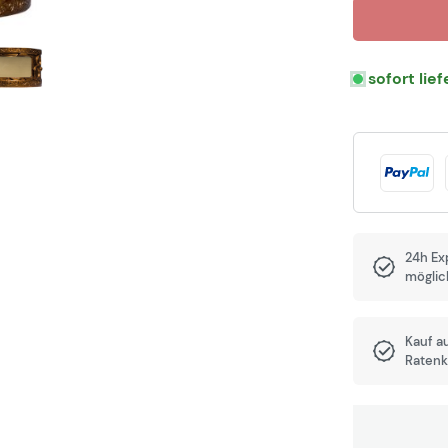
sofort lie
24h Ex
möglic
Kauf a
Ratenk