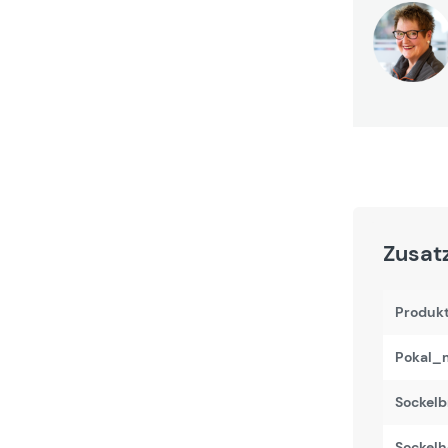
Zusat
Produk
Pokal_m
Sockelb
Sockelh