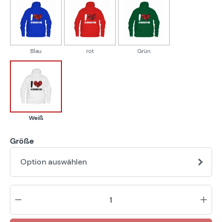
Blau
rot
Grün
Blau
rot
Grün
Weiß
Weiß
Größe
Option auswählen
Pr