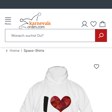
alt springen
Home
Spass-Shirts
Bildergalerie überspringen