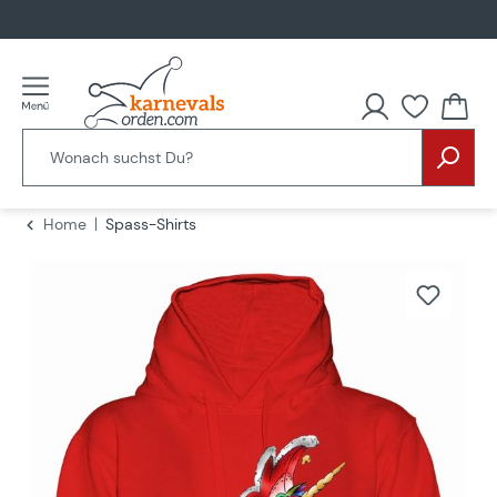
alt springen
Home
Spass-Shirts
Bildergalerie überspringen