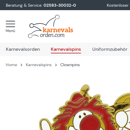
Beratung & Service:
02583-30032-0
Kostenloser
springen
Zur Hauptnavigation springen
Karnevalsorden
Karnevalspins
Uniformzubehör
Home
Karnevalspins
Clownpins