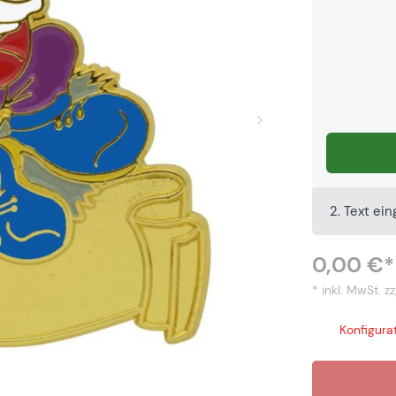
2. Text ei
0,00 €*
* inkl. MwSt.
zz
Konfigurat