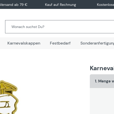
 Versand ab 79 €
Kauf auf Rechnung
Kostenlos
Karnevalskappen
Festbedarf
Sonderanfertigun
Karneva
1. Menge 