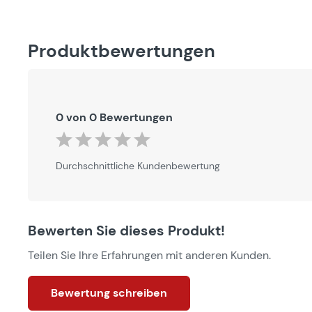
Produktbewertungen
0 von 0 Bewertungen
Durchschnittliche Bewertung von 0 von 5 Sternen
Durchschnittliche Kundenbewertung
Bewerten Sie dieses Produkt!
Teilen Sie Ihre Erfahrungen mit anderen Kunden.
Bewertung schreiben