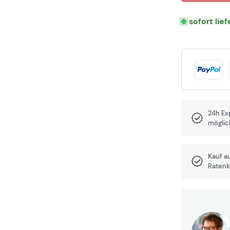
sofort lie
24h Ex
möglic
Kauf a
Ratenk