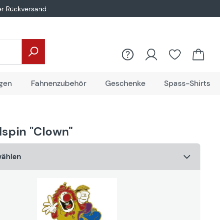
er Rückversand
Du hast 0
gen
Fahnenzubehör
Geschenke
Spass-Shirts
lspin "Clown"
wählen