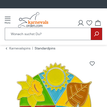
alt springen
Karnevalspins
Standardpins
Bildergalerie überspringen