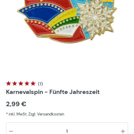
(1)
Durchschnittliche Bewertung von 5 von 5 Sternen
Karnevalspin - Fünfte Jahreszeit
2,99 €
* inkl. MwSt. Zzgl. Versandkosten
Pr