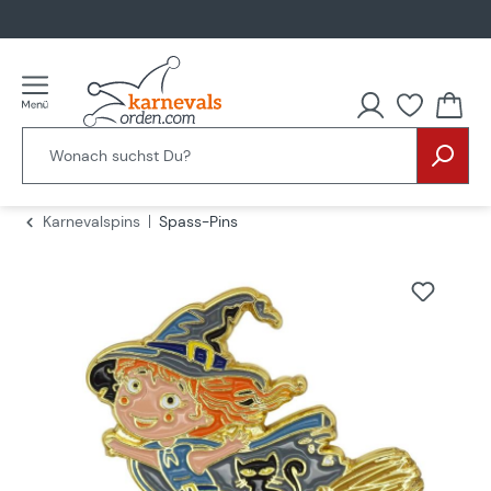
alt springen
Karnevalspins
Spass-Pins
Bildergalerie überspringen