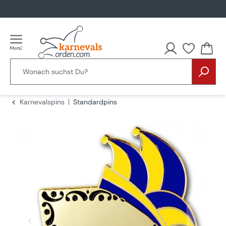
alt springen
Du hast
Karnevalspins
Standardpins