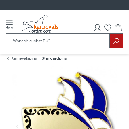
alt springen
Du hast
Karnevalspins
Standardpins