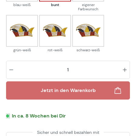
blau-weiß
bunt
eigener
Farbwunsch
grün-weiß
rot-weiß
schwarz-weiß
grün-weiß
rot-weiß
schwarz-weiß
Pr
Jetzt in den Warenkorb
In ca. 8 Wochen bei Dir
Sicher und schnell bezahlen mit