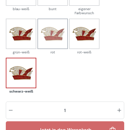
blau-weiß
bunt
eigener
Farbwunsch
grün-weiß
rot
rot-weiß
(Diese Option ist zurzeit nicht verfügbar.)
grün-weiß
rot
rot-weiß
schwarz-weiß
schwarz-weiß
Pr
Jetzt in den Warenkorb