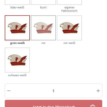
blau-weiß
bunt
eigener
Farbwunsch
grün-weiß
rot
rot-weiß
(Diese Option ist zurzeit nicht verfügbar.)
grün-weiß
rot
rot-weiß
schwarz-weiß
schwarz-weiß
Pr
Jetzt in den Warenkorb