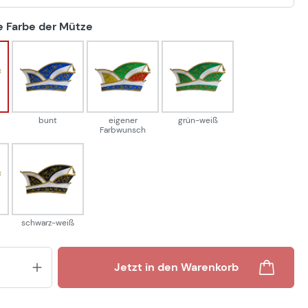
auswählen
 Farbe der Mütze
-weiß
bunt
eigener Farbwunsch
grün-weiß
bunt
eigener
grün-weiß
Farbwunsch
eiß
schwarz-weiß
schwarz-weiß
Produkt Anzahl: Gib den gewünsch
Jetzt in den Warenkorb