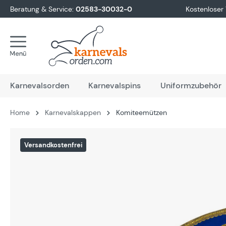
Beratung & Service:
02583-30032-0
Kostenloser
springen
Zur Hauptnavigation springen
Karnevalsorden
Karnevalspins
Uniformzubehör
Home
Karnevalskappen
Komiteemützen
Bildergalerie überspringen
Versandkostenfrei