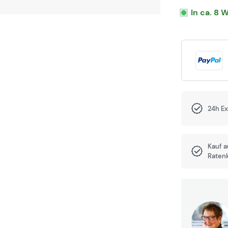
In ca. 8 
24h E
Kauf 
Raten