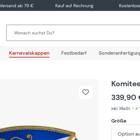
 Versand ab 79 €
Kauf auf Rechnung
Kostenlos
Karnevalskappen
Festbedarf
Sonderanfertigun
Komitee
339,90
inkl. MwSt. -
✓ 
Größe
Option a