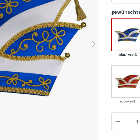
gewünschte
blau
blau-weiß
rot-w
rot-weiß