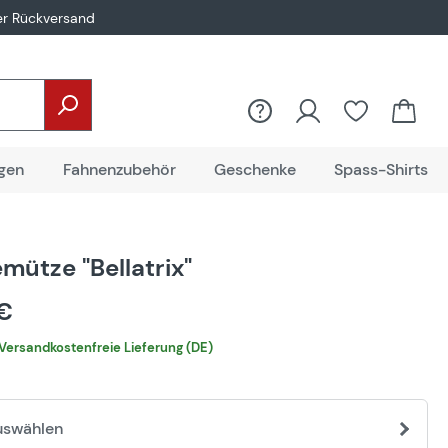
er Rückversand
gen
Fahnenzubehör
Geschenke
Spass-Shirts
mütze "Bellatrix"
 €
Versandkostenfreie Lieferung (DE)
uswählen