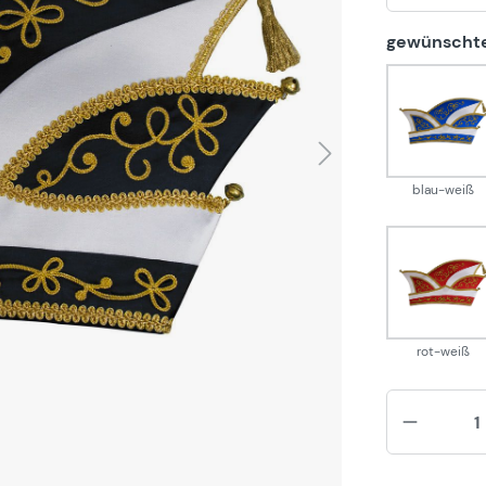
gewünschte
blau
blau-weiß
rot-w
rot-weiß