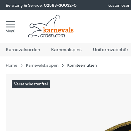
Beratung & Service:
02583-30032-0
Kostenloser
springen
Zur Hauptnavigation springen
Karnevalsorden
Karnevalspins
Uniformzubehör
Home
Karnevalskappen
Komiteemützen
Bildergalerie überspringen
Versandkostenfrei