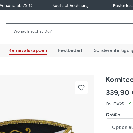
 Versand ab 79 €
Kauf auf Rechnung
Kostenlos
Karnevalskappen
Festbedarf
Sonderanfertigun
Komitee
339,90
inkl. MwSt. -
✓ 
Größe
Option a