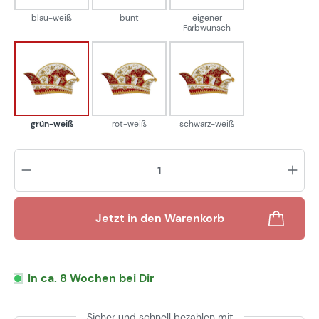
blau-weiß
bunt
eigener
Farbwunsch
grün-weiß
rot-weiß
schwarz-weiß
grün-weiß
rot-weiß
schwarz-weiß
Pr
Jetzt in den Warenkorb
In ca. 8 Wochen bei Dir
Sicher und schnell bezahlen mit