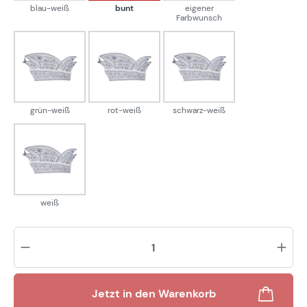
blau-weiß
bunt
eigener
Farbwunsch
grün-weiß
rot-weiß
schwarz-weiß
grün-weiß
rot-weiß
schwarz-weiß
weiß
weiß
Pr
Jetzt in den Warenkorb