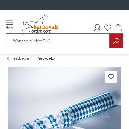
alt springen
Festbedarf
Partydeko
Bildergalerie überspringen