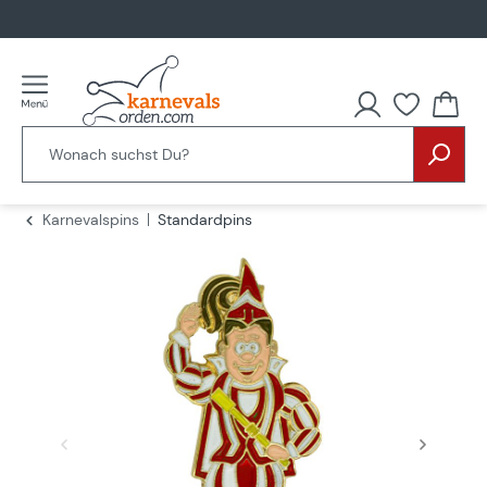
alt springen
Du hast
Karnevalspins
Standardpins