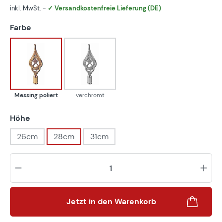
inkl. MwSt. -
✓ Versandkostenfreie Lieferung (DE)
auswählen
Farbe
Messing poliert
verchromt
Messing poliert
verchromt
auswählen
Höhe
26cm
28cm
31cm
Pr
Jetzt in den Warenkorb