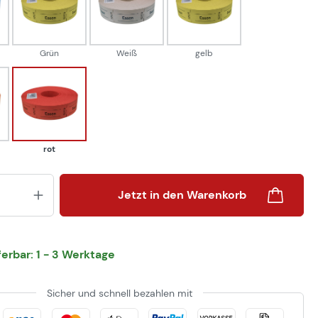
Grün
Weiß
gelb
Grün
Weiß
gelb
ge
rot
rot
Produkt Anzahl: Gib den gewünsch
Jetzt in den Warenkorb
eferbar: 1 - 3 Werktage
Sicher und schnell bezahlen mit