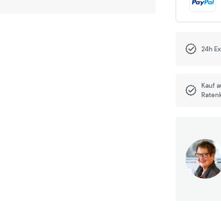
24h E
Kauf 
Raten