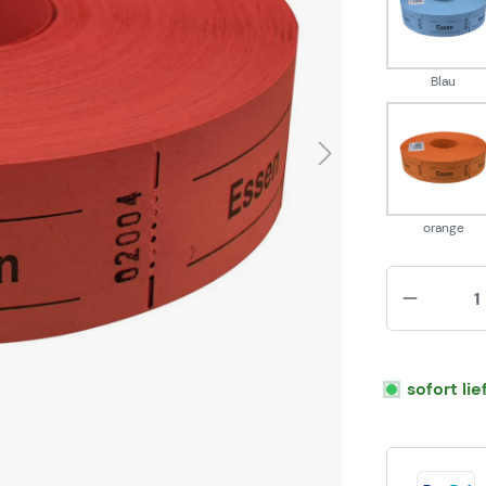
Blau
Blau
oran
orange
sofort li