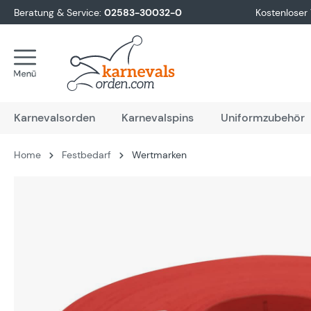
Beratung & Service:
02583-30032-0
Kostenloser
springen
Zur Hauptnavigation springen
Karnevalsorden
Karnevalspins
Uniformzubehör
Home
Festbedarf
Wertmarken
Bildergalerie überspringen