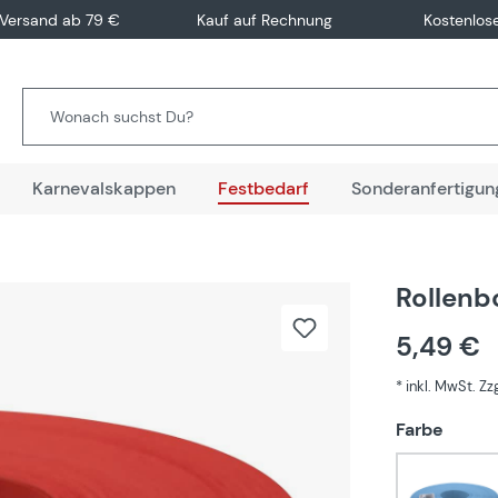
 Versand ab 79 €
Kauf auf Rechnung
Kostenlos
Karnevalskappen
Festbedarf
Sonderanfertigun
Rollenb
5,49 €
* inkl. MwSt. Z
auswä
Farbe