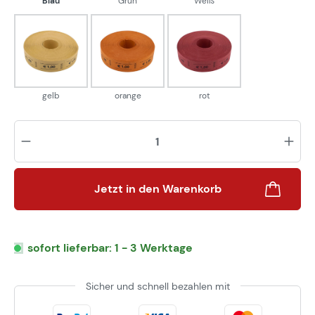
Blau
Grün
Weiß
gelb
orange
rot
gelb
orange
rot
Pr
Jetzt in den Warenkorb
sofort lieferbar: 1 - 3 Werktage
Sicher und schnell bezahlen mit