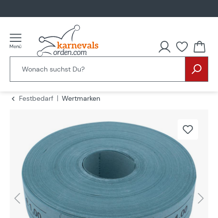
alt springen
Festbedarf
Wertmarken
Bildergalerie überspringen