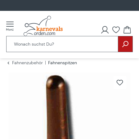
alt springen
Fahnenzubehör
Fahnenspitzen
Bildergalerie überspringen