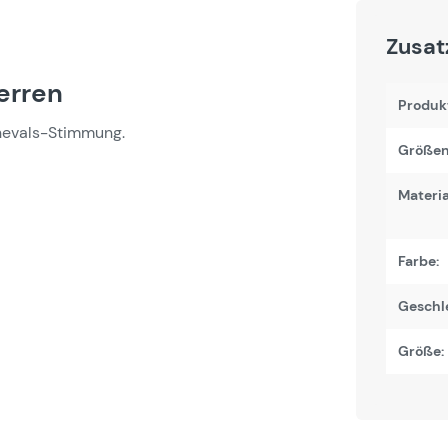
Zusat
erren
Produk
rnevals-Stimmung.
Größen
Materi
Farbe:
Geschl
Größe: