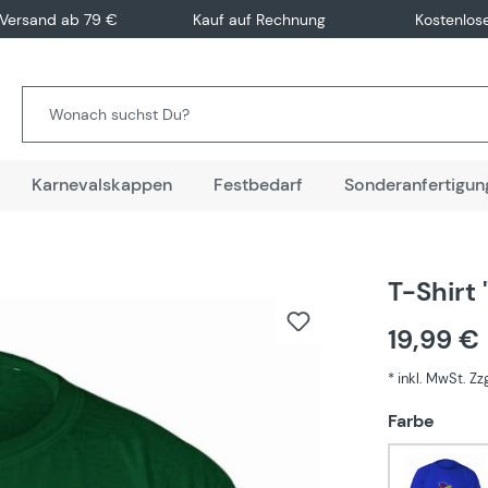
 Versand ab 79 €
Kauf auf Rechnung
Kostenlos
Karnevalskappen
Festbedarf
Sonderanfertigun
T-Shirt
19,99 €
* inkl. MwSt. Z
auswä
Farbe