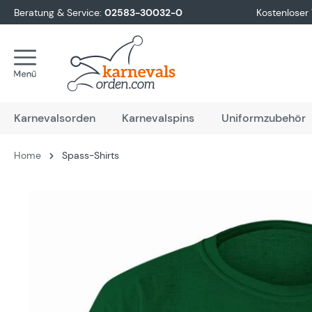
Beratung & Service:
02583-30032-0
Kostenloser
springen
Zur Hauptnavigation springen
Karnevalsorden
Karnevalspins
Uniformzubehör
Home
Spass-Shirts
Bildergalerie überspringen