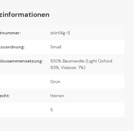
zinformationen
tnummer:
shirt14g-S
zuordnung:
Small
alzusammensetzung:
100% Baumwolle (Light Oxford:
93%, Viskose: 7%)
Grün
echt:
Herren
S