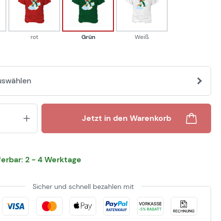
rot
Grün
Weiß
rot
Grün
Weiß
uswählen
Produkt Anzahl: Gib den gewünsch
Jetzt in den Warenkorb
eferbar: 2 - 4 Werktage
Sicher und schnell bezahlen mit