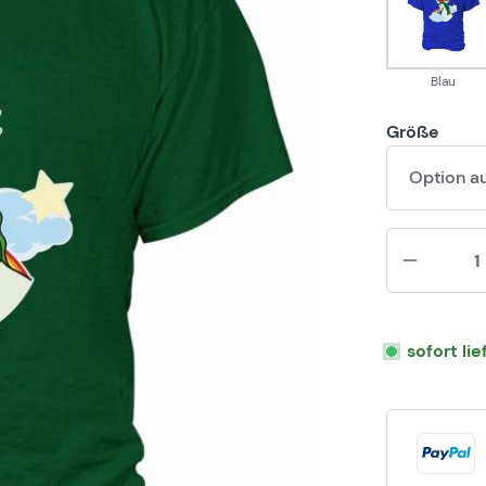
Blau
Blau
Größe
Option a
sofort li