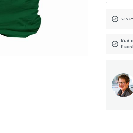
24h E
Kauf 
Raten