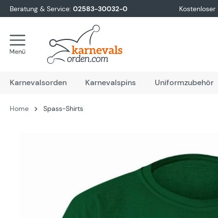
Beratung & Service:
02583-30032-0
Kostenloser
springen
Zur Hauptnavigation springen
Karnevalsorden
Karnevalspins
Uniformzubehör
Home
Spass-Shirts
Bildergalerie überspringen