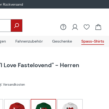
er Rückversand
gen
Fahnenzubehör
Geschenke
Spass-Shirts
"I Love Fastelovend" - Herren
zgl. Versandkosten
hlen