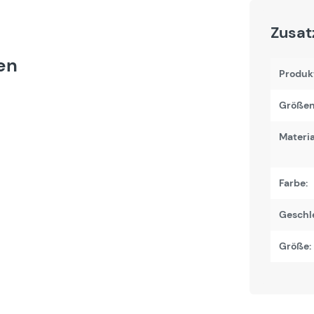
Zusat
ren
Produk
Größen
Materi
Farbe:
Geschl
Größe: