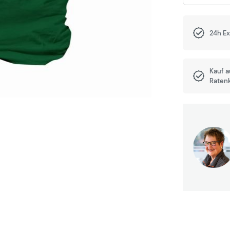
24h E
Kauf 
Raten