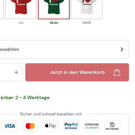
rot
Grün
Weiß
rot
Grün
Weiß
uswählen
Produkt Anzahl: Gib den gewünsch
Jetzt in den Warenkorb
eferbar: 2 - 4 Werktage
Sicher und schnell bezahlen mit