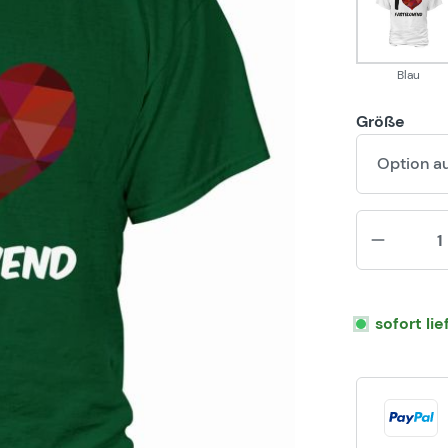
Blau
Blau
Größe
Option a
sofort li