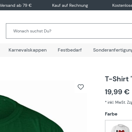
 Versand ab 79 €
Kauf auf Rechnung
Kostenlos
Karnevalskappen
Festbedarf
Sonderanfertigun
T-Shirt 
19,99 €
* inkl. MwSt. Z
auswä
Farbe