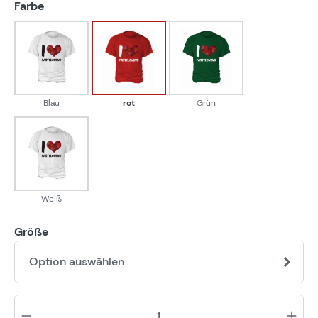
auswählen
Farbe
Blau
rot
Grün
Blau
rot
Grün
Weiß
Weiß
Größe
Option auswählen
Pr