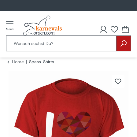
alt springen
Home
Spass-Shirts
Bildergalerie überspringen