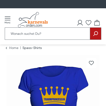
alt springen
Home
Spass-Shirts
Bildergalerie überspringen